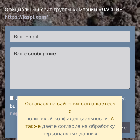
Официальный сайт группы компаний «ЛАСПИ»:
https://laspi.com/
Отправляя сообщение через данную форму,
Оставась на сайте вы соглашаетесь
Вы подтверждаете
согласие на обработку
с
персональных данных
политикой конфиденциальности.
А
также
даёте согласие на обработку
Отправить сообщение
персональных данных